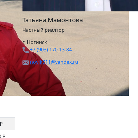
Татьяна Мамонтова
Частный риэлтор
г. Ногинск
+7 (903) 170-13-84
novik911@yandex.ru
 Р
0 Р