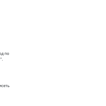
од по
".
исеть