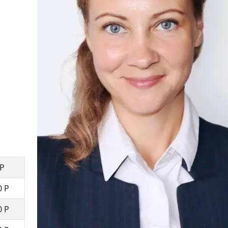
 Р
0 Р
0 Р