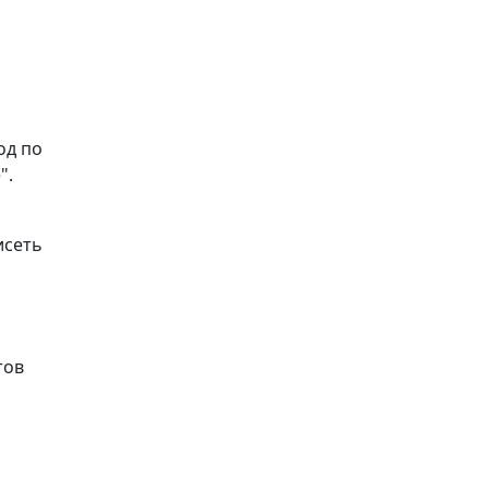
од по
".
исеть
тов