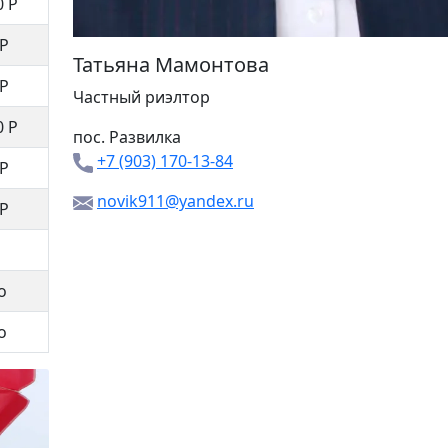
0 Р
 Р
Татьяна Мамонтова
 Р
Частный риэлтор
0 Р
пос. Развилка
+7 (903) 170-13-84
 Р
novik911@yandex.ru
 Р
о
о