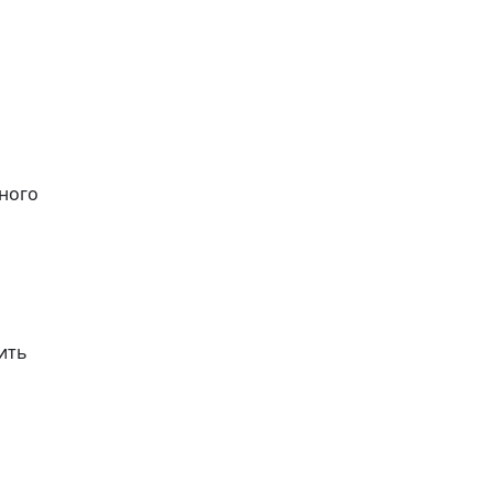
ного
ить