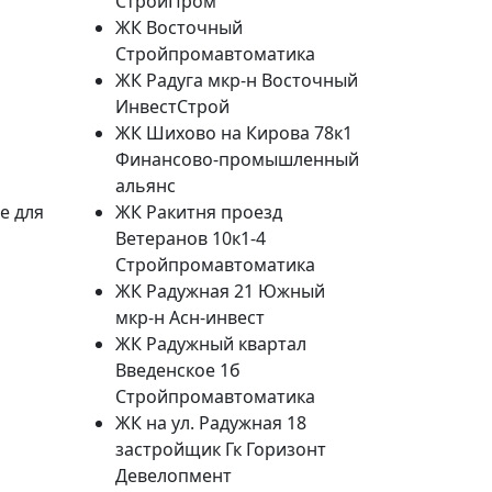
СтройПром
ЖК Восточный
Стройпромавтоматика
ЖК Радуга мкр-н Восточный
ИнвестСтрой
ЖК Шихово на Кирова 78к1
Финансово-промышленный
альянс
ЖК Ракитня проезд
е для
Ветеранов 10к1-4
Стройпромавтоматика
ЖК Радужная 21 Южный
мкр-н Асн-инвест
ЖК Радужный квартал
Введенское 1б
Стройпромавтоматика
ЖК на ул. Радужная 18
застройщик Гк Горизонт
Девелопмент