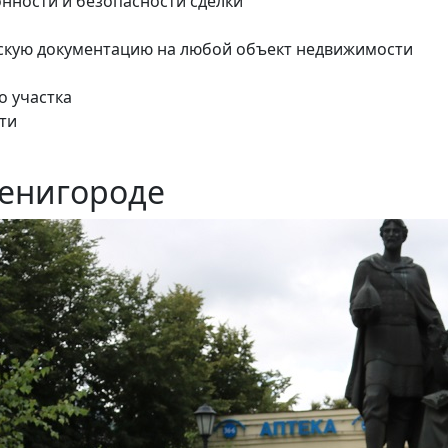
онности и безопасности сделки
скую документацию на любой объект недвижимости
о участка
ти
венигороде