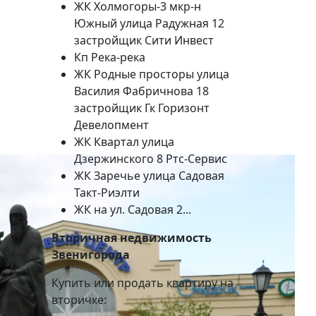
ЖК Холмогоры-3 мкр-н
Южный улица Радужная 12
застройщик Сити Инвест
Кп Река-река
ЖК Родные просторы улица
Василия Фабричнова 18
застройщик Гк Горизонт
Девелопмент
ЖК Квартал улица
Дзержинского 8 Ртс-Сервис
ЖК Заречье улица Садовая
Такт-Риэлти
ЖК на ул. Садовая 2...
Вторичная недвижимость
Звенигорода
Купить или продать квартиру на
вторичке: