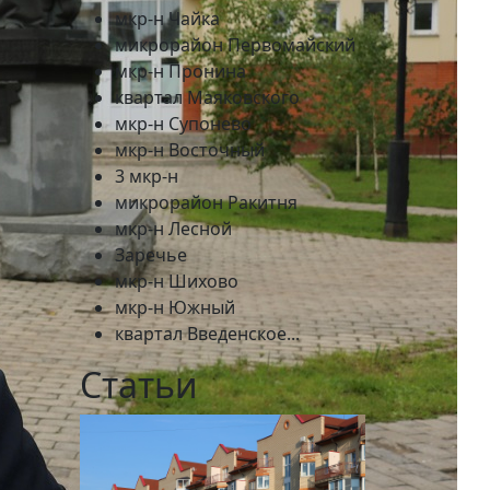
мкр-н Чайка
микрорайон Первомайский
мкр-н Пронина
квартал Маяковского
мкр-н Супонево
мкр-н Восточный
3 мкр-н
микрорайон Ракитня
мкр-н Лесной
Заречье
мкр-н Шихово
мкр-н Южный
квартал Введенское...
Статьи