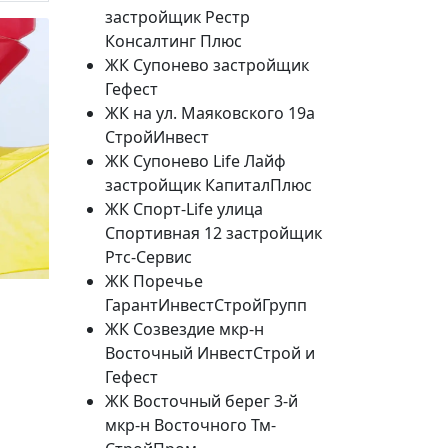
застройщик Рестр
Консалтинг Плюс
ЖК Супонево застройщик
Гефест
ЖК на ул. Маяковского 19а
СтройИнвест
ЖК Супонево Life Лайф
застройщик КапиталПлюс
ЖК Спорт-Life улица
Спортивная 12 застройщик
Ртс-Сервис
ЖК Поречье
20%
ГарантИнвестСтройГрупп
ЖК Созвездие мкр-н
Социальная скидка
Восточный ИнвестСтрой и
Пенсионеры, люди с ограниченными возможно
Гефест
военных конфликтов и ликвидаторы техногенн
ЖК Восточный берег 3-й
мкр-н Восточного Тм-
Использовать скидку