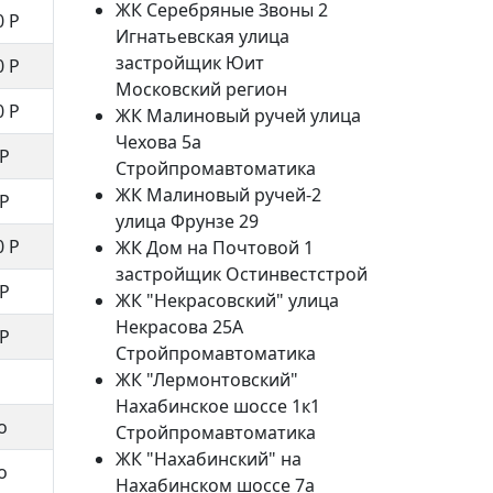
ЖК Серебряные Звоны 2
0 Р
Игнатьевская улица
застройщик Юит
0 Р
Московский регион
0 Р
ЖК Малиновый ручей улица
Чехова 5а
 Р
Стройпромавтоматика
ЖК Малиновый ручей-2
 Р
улица Фрунзе 29
0 Р
ЖК Дом на Почтовой 1
застройщик Остинвестстрой
 Р
ЖК "Некрасовский" улица
Некрасова 25А
 Р
Стройпромавтоматика
ЖК "Лермонтовский"
Нахабинское шоссе 1к1
о
Стройпромавтоматика
ЖК "Нахабинский" на
о
Нахабинском шоссе 7а