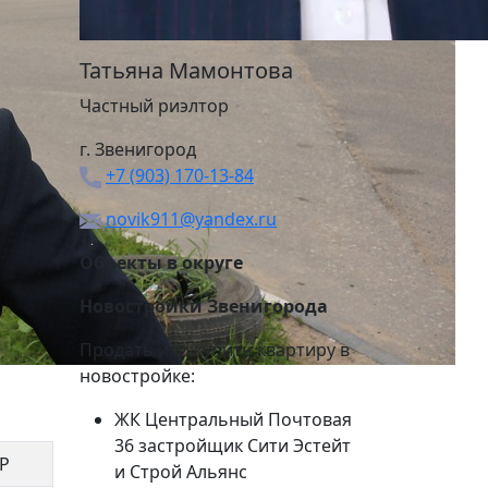
Татьяна Мамонтова
Частный риэлтор
г. Звенигород
+7 (903) 170-13-84
novik911@yandex.ru
Объекты в округе
Новостройки Звенигорода
Продать или купить квартиру в
новостройке:
ЖК Центральный Почтовая
36 застройщик Сити Эстейт
 Р
и Строй Альянс