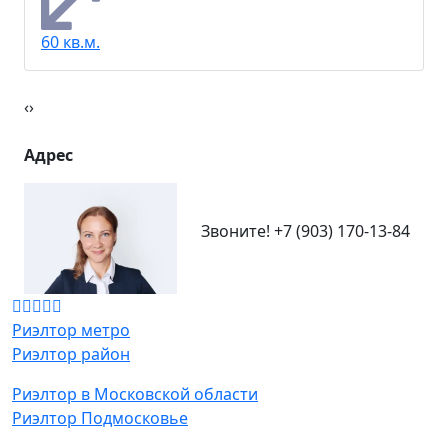
Фрунзенская
2 комнат
60 кв.м.
‹
›
Адрес