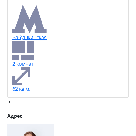
Бабушкинская
2 комнат
62 кв.м.
‹
›
Адрес