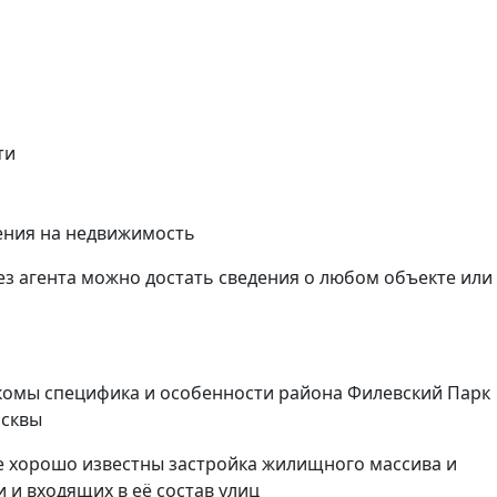
ти
ения на недвижимость
ез агента можно достать сведения о любом объекте или
комы специфика и особенности района Филевский Парк
осквы
е хорошо известны застройка жилищного массива и
 и входящих в её состав улиц