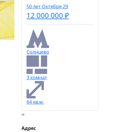
Солнце
50 лет Октября 29
12 000 000 ₽
2 комна
20%
44 кв.м.
Солнцево
Социальная скидка
Пенсионеры, люди с ограниченными возможно
военных конфликтов и ликвидаторы техногенн
3 комнат
Использовать скидку
64 кв.м.
‹
›
Адрес