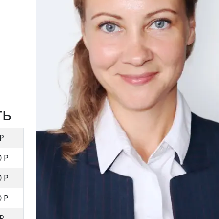
ть
 Р
0 Р
0 Р
0 Р
 Р