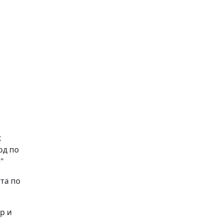
к
од по
"
та по
р и