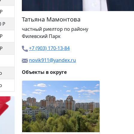
 Р
Татьяна Мамонтова
0 Р
частный риелтор
по району
 Р
Филевский Парк
+7 (903) 170-13-84
 Р
novik911@yandex.ru
Объекты в округе
о
о
Наро-Фо
10 20