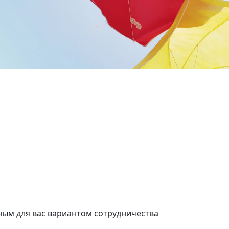
дково
Молодёжная
нат
2 комнат
.м.
45 кв.м.
ым для вас вариантом сотрудничества