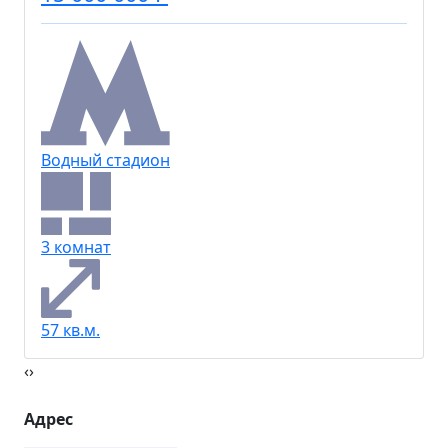
Водный стадион
3 комнат
57 кв.м.
‹
›
Адрес