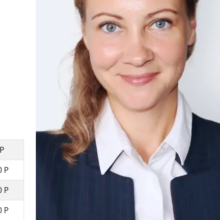
 Р
0 Р
0 Р
0 Р