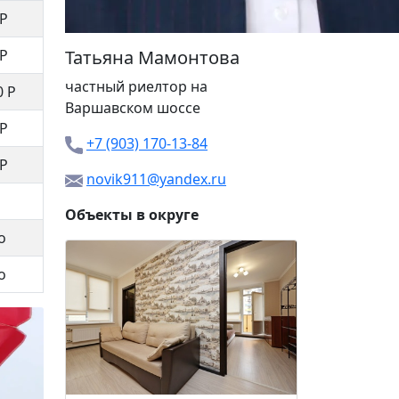
 Р
 Р
Татьяна Мамонтова
частный риелтор
на
0 Р
Варшавском шоссе
 Р
+7 (903) 170-13-84
 Р
novik911@yandex.ru
Объекты в округе
о
3-я Ново
о
9 000