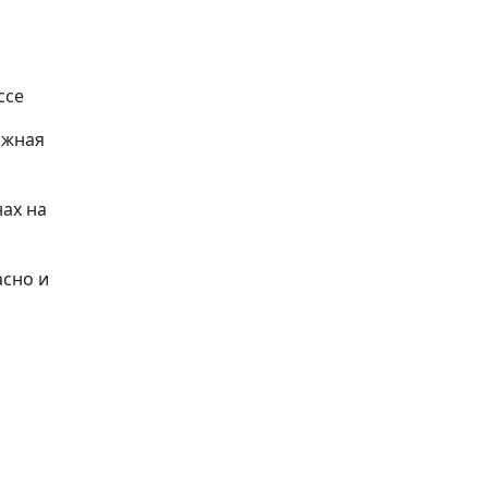
ссе
ожная
ах на
асно и