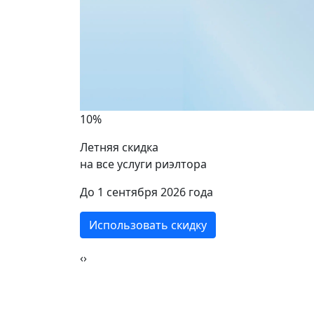
Бабу
2 комнат
1 ком
42 кв.м.
10%
42 кв
Летняя скидка
на все услуги риэлтора
ики
До 1 сентября 2026 года
Использовать скидку
‹
›