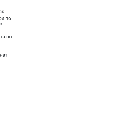
ак
од по
"
та по
нат