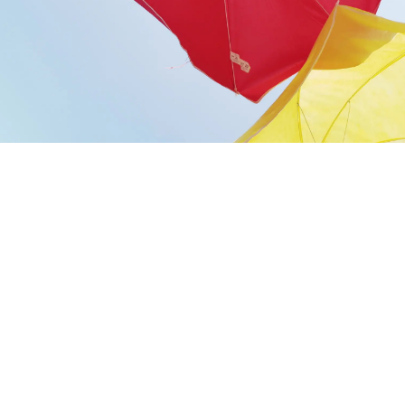
шкинская
Новослободская
нат
2 комнат
.м.
60 кв.м.