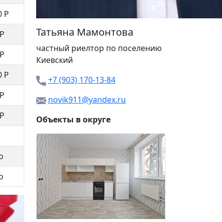
0 Р
Татьяна Мамонтова
 Р
частный риелтор
по поселению
 Р
Киевский
0 Р
+7 (903) 170-13-84
 Р
novik911@yandex.ru
 Р
Объекты в округе
КП «Под
о
22 00
о