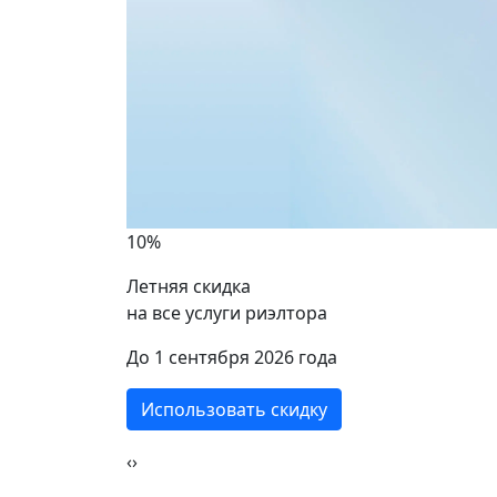
Сала
5 ком
152 к
10%
Летняя скидка
на все услуги риэлтора
ики
До 1 сентября 2026 года
Использовать скидку
‹
›