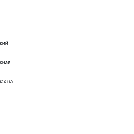
ский
жная
ах на