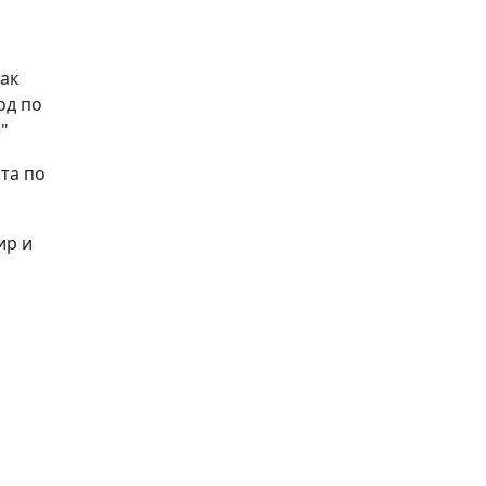
ак
од по
"
та по
ир и