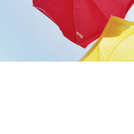
Ольховая
рьево
3 комнат
нат
90 кв.м.
в.м.