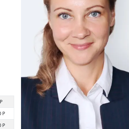
 Р
0 Р
0 Р