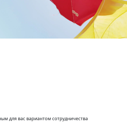
жская
Улица Горчакова
нат
2 комнат
.м.
65 кв.м.
ым для вас вариантом сотрудничества