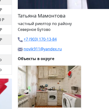
 Р
Татьяна Мамонтова
0 Р
частный риелтор
по району
Северное Бутово
 Р
+7 (903) 170-13-84
 Р
novik911@yandex.ru
Объекты в округе
о
о
Каховка
25 00
Зюзино