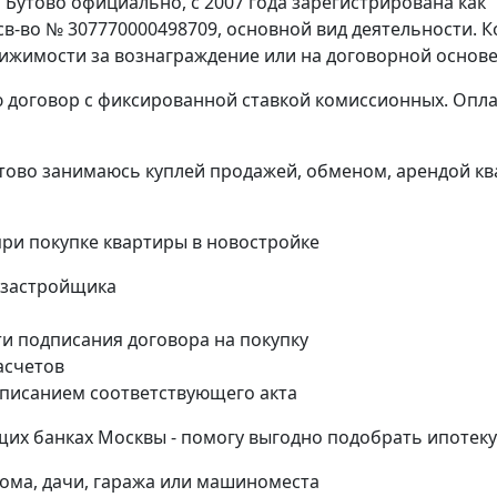
 Бутово официально, с 2007 года зарегистрирована как
в-во № 307770000498709, основной вид деятельности. К
вижимости за вознаграждение или на договорной основе
ю договор с фиксированной ставкой комиссионных. Опла
тово занимаюсь куплей продажей, обменом, арендой к
и покупке квартиры в новостройке
 застройщика
и подписания договора на покупку
асчетов
дписанием соответствующего акта
их банках Москвы - помогу выгодно подобрать ипотеку
дома, дачи, гаража или машиноместа