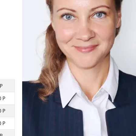
 Р
0 Р
0 Р
0 Р
 Р