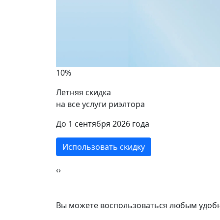
Калу
Улица Скобелевская
1 ком
10%
1 комнат
39 кв
Летняя скидка
на все услуги риэлтора
ики
39 кв.м.
До 1 сентября 2026 года
Использовать скидку
‹
›
Вы можете воспользоваться любым удобн