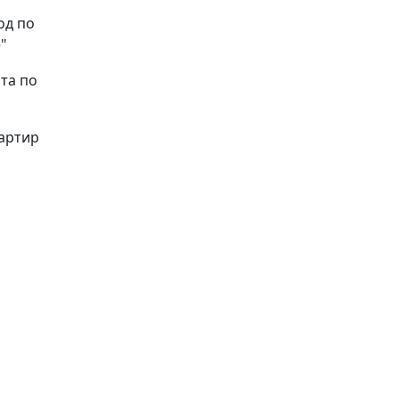
од по
"
та по
вартир