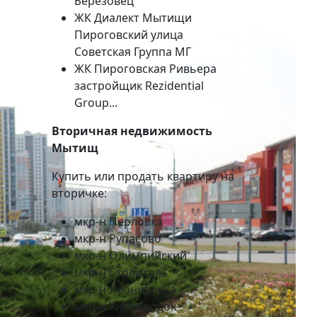
Березовец
ЖК Диалект Мытищи
Пироговский улица
Советская Группа МГ
ЖК Пироговская Ривьера
застройщик Rezidential
Group...
Вторичная недвижимость
Мытищ
Купить или продать квартиру на
вторичке:
мкр-н Перловка
мкр-н Рупасово
мкр-н Олимпийский
мкр-н Строитель
мкр-н Леонидовка
мкр-н Химгородок