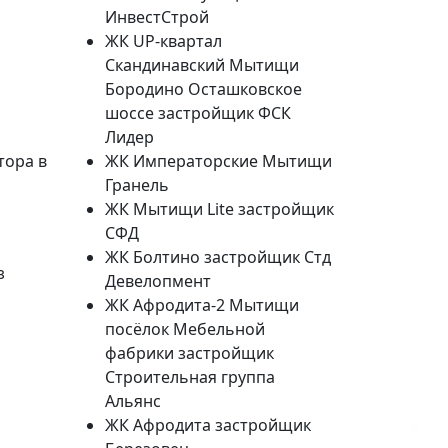
ИнвестСтрой
ЖК UP-квартал
Скандинавский Мытищи
Бородино Осташковское
шоссе застройщик ФСК
Лидер
тора в
ЖК Императорские Мытищи
Гранель
ЖК Мытищи Lite застройщик
СФД
ЖК Болтино застройщик Стд
з
Девелопмент
ЖК Афродита-2 Мытищи
посёлок Мебельной
фабрики застройщик
Строительная группа
Альянс
ЖК Афродита застройщик