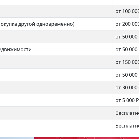
щи, Поведники 9
Мытищи, Поведники 9
от 100 00
00 000 ₽
6 300 000 ₽
покупка другой одновременно)
от 200 00
от 50 000
ех
Физтех
недвижимости
от 50 000
от 150 00
от 50 000
нат
2 комнат
от 30 000
от 5 000 Р
.м.
42 кв.м.
Бесплатн
Бесплатн