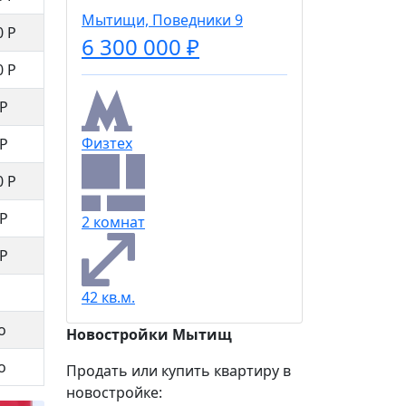
Мытищи, Поведники 9
Мытищи,
0 Р
6 300 000 ₽
6 300
0 Р
 Р
Физтех
Физтех
 Р
0 Р
 Р
2 комнат
2 комна
 Р
42 кв.м.
42 кв.м.
о
Новостройки Мытищ
о
Продать или купить квартиру в
новостройке: