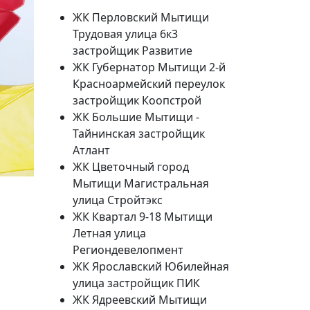
ЖК Перловский Мытищи
Трудовая улица 6к3
застройщик Развитие
ЖК Губернатор Мытищи 2-й
Красноармейский переулок
застройщик Коопстрой
ЖК Большие Мытищи -
Тайнинская застройщик
Атлант
ЖК Цветочный город
Мытищи Магистральная
20%
улица Стройтэкс
Социальная скидка
ЖК Квартал 9-18 Мытищи
Летная улица
Пенсионеры, люди с ограниченными возможно
Региондевелопмент
военных конфликтов и ликвидаторы техногенн
ЖК Ярославский Юбилейная
улица застройщик ПИК
Использовать скидку
ЖК Ядреевский Мытищи