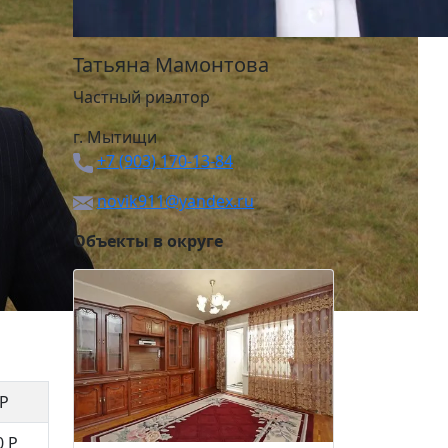
Татьяна Мамонтова
Частный риэлтор
г. Мытищи
+7 (903) 170-13-84
novik911@yandex.ru
Объекты в округе
 Р
0 Р