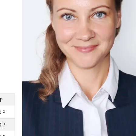
 Р
0 Р
0 Р