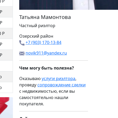
0 Р
 Р
Татьяна Мамонтова
 Р
Частный риэлтор
0 Р
Озерский район
+7 (903) 170-13-84
 Р
novik911@yandex.ru
 Р
Чем могу быть полезна?
о
Оказываю
услуги риэлтора
,
проведу
сопровождение сделки
о
с недвижимостью, если вы
самостоятельно нашли
покупателя.