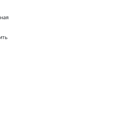
жная
ить