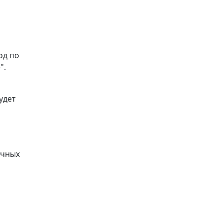
од по
".
удет
ечных