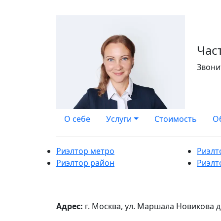
Час
Звони
О себе
Услуги
Стоимость
О
Риэлтор метро
Риэлт
Риэлтор район
Риэлт
Адрес:
г. Москва, ул. Маршала Новикова д.