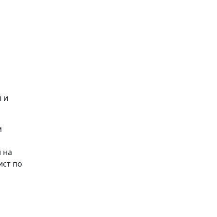
 и
м
 на
ист по