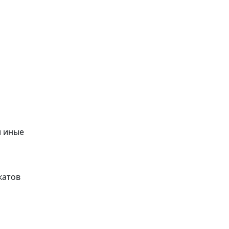
и иные
катов