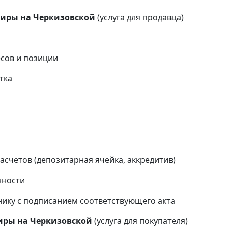
тиры на Черкизовской
(услуга для продавца)
сов и позиции
тка
и
счетов (депозитарная ячейка, аккредитив)
нности
ику с подписанием соответствующего акта
иры на Черкизовской
(услуга для покупателя)