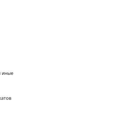
и иные
катов