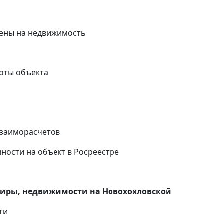
ены на недвижимость
оты объекта
и
взаиморасчетов
ности на объект в Росреестре
тиры, недвижимости на
Новохохловской
ти