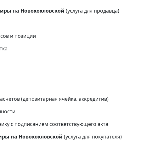
тиры на
Новохохловской
(услуга для продавца)
сов и позиции
тка
и
счетов (депозитарная ячейка, аккредитив)
нности
ику с подписанием соответствующего акта
тиры на
Новохохловской
(услуга для покупателя)