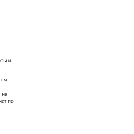
оты и
том
 на
ист по