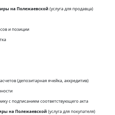
тиры на Полежаевской
(услуга для продавца)
сов и позиции
тка
и
счетов (депозитарная ячейка, аккредитив)
нности
ику с подписанием соответствующего акта
тиры на Полежаевской
(услуга для покупателя)