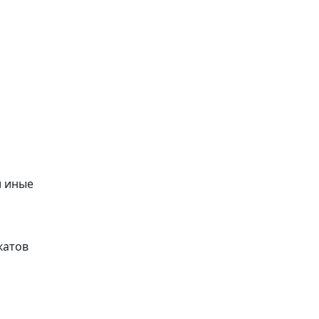
и иные
катов