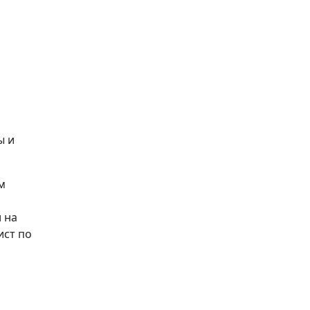
ы и
м
 на
ист по