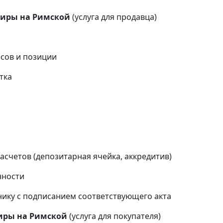
тиры на Римской
(услуга для продавца)
сов и позиции
тка
и
счетов (депозитарная ячейка, аккредитив)
нности
ику с подписанием соответствующего акта
тиры на Римской
(услуга для покупателя)