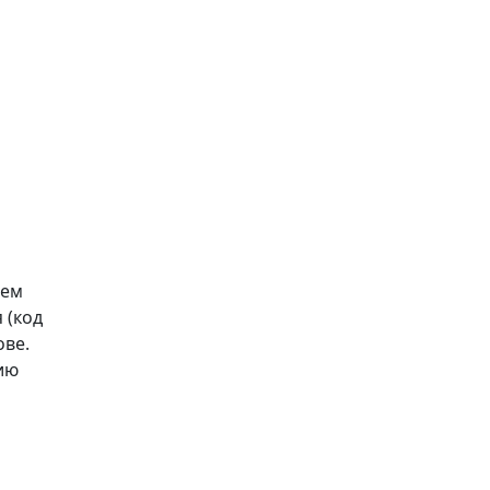
сем
 (код
ове.
ию