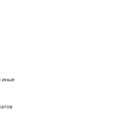
и иные
катов