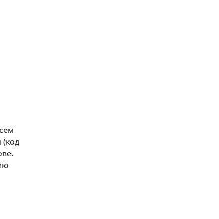
всем
 (код
ове.
ию