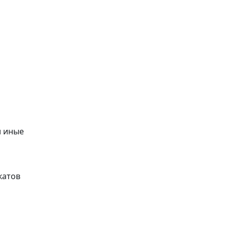
и иные
катов