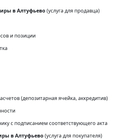
тиры в Алтуфьево
(услуга для продавца)
сов и позиции
тка
и
счетов (депозитарная ячейка, аккредитив)
нности
ику с подписанием соответствующего акта
иры в
Алтуфьево
(услуга для покупателя)