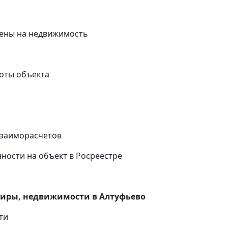
ены на недвижимость
оты объекта
и
взаиморасчетов
ности на объект в Росреестре
тиры, недвижимости в
Алтуфьево
ти