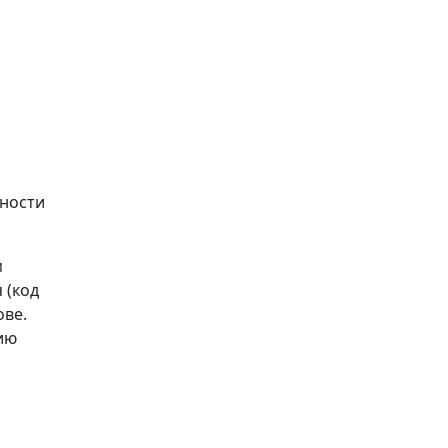
жности
м
 (код
ове.
ию