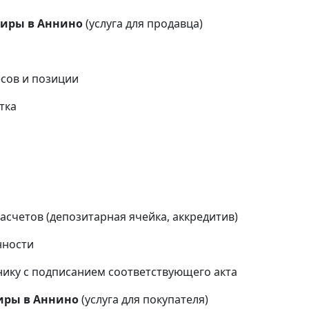
тиры в
Аннино
(услуга для продавца)
сов и позиции
тка
и
счетов (депозитарная ячейка, аккредитив)
нности
ику с подписанием соответствующего акта
иры в
Аннино
(услуга для покупателя)