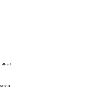
и иные
катов