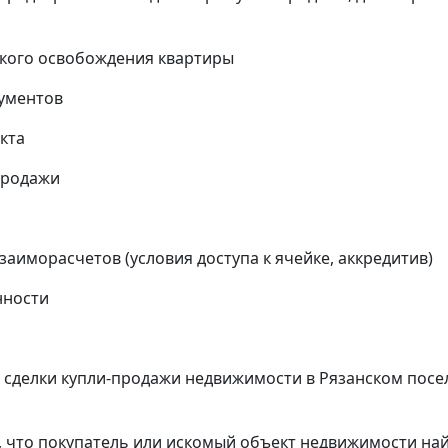
кого освобождения квартиры
кументов
кта
продажи
аиморасчетов (условия доступа к ячейке, аккредитив)
нности
сделки купли-продажи недвижимости в Рязанском посе
, что покупатель или искомый объект недвижимости на