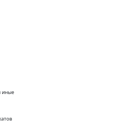
и иные
катов