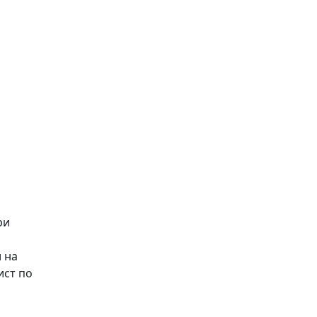
ри
 на
ист по