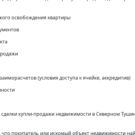
кого освобождения квартиры
кументов
кта
продажи
аиморасчетов (условия доступа к ячейке, аккредитив)
нности
сделки купли-продажи недвижимости в Северном Тушин
, что покупатель или искомый объект недвижимости на