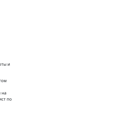
оты и
том
 на
ист по