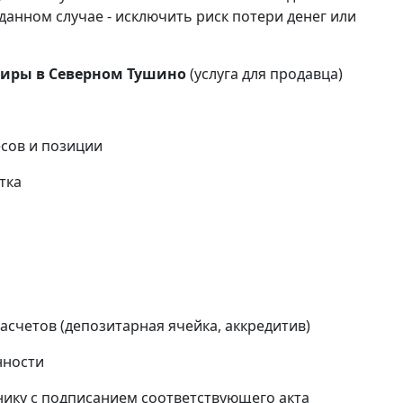
данном случае - исключить риск потери денег или
тиры в Северном Тушино
(услуга для продавца)
сов и позиции
тка
и
счетов (депозитарная ячейка, аккредитив)
нности
ику с подписанием соответствующего акта