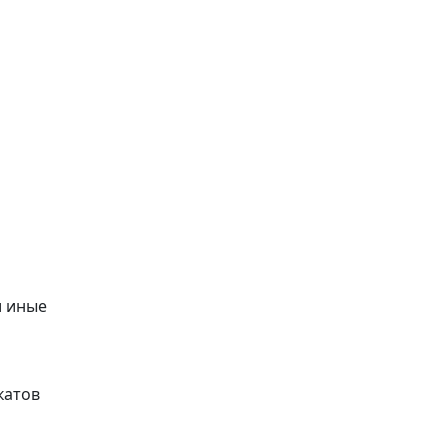
и иные
катов