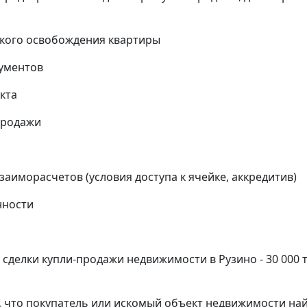
кого освобождения квартиры
кументов
кта
продажи
аиморасчетов (условия доступа к ячейке, аккредитив)
нности
делки купли-продажи недвижимости в Рузино - 30 000 
, что покупатель или искомый объект недвижимости на