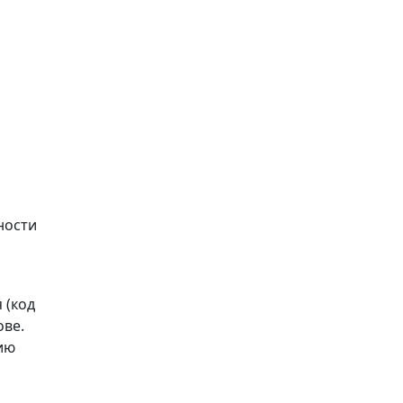
ности
 (код
ове.
ию