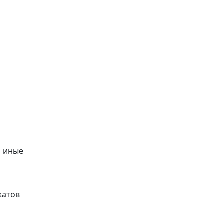
и иные
катов