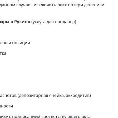
данном случае - исключить риск потери денег или
тиры в Рузино
(услуга для продавца)
сов и позиции
тка
и
счетов (депозитарная ячейка, аккредитив)
нности
ику с подписанием соответствующего акта