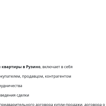
 квартиры в Рузино
, включает в себя
окупателем, продавцом, контрагентом
рудничества
оведения сделки
предварительного договора купли-продажи, договора о