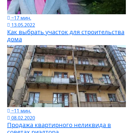
~17 мин.
13.05.2022
Как выбрать участок для строительства
дома
~11 мин.
08.02.2020
Продажа квартирного неликвида в
советах риэлтора