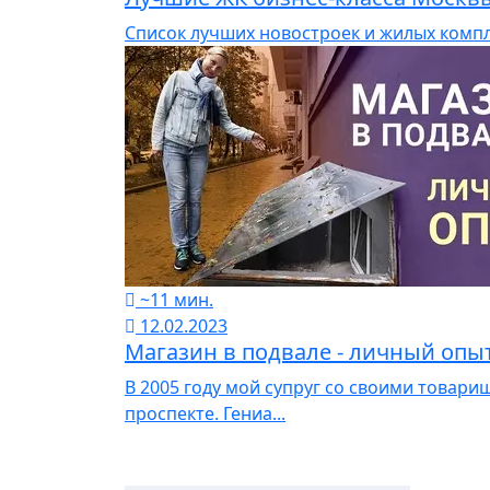
Список лучших новостроек и жилых компл
~11 мин.
12.02.2023
Магазин в подвале - личный опы
В 2005 году мой супруг со своими товари
проспекте. Гениа...