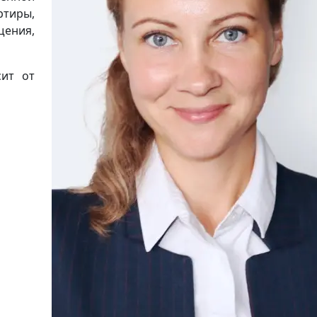
ртиры,
щения,
сит от