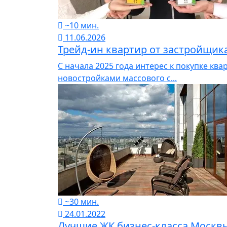
~10 мин.
11.06.2026
Трейд-ин квартир от застройщика
С начала 2025 года интерес к покупке кв
новостройками массового с...
~30 мин.
24.01.2022
Лучшие ЖК бизнес-класса Москв