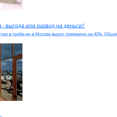
 - выгода или развод на деньги?
артир в трейд-ин в Москве вырос примерно на 40%. Обще
ы