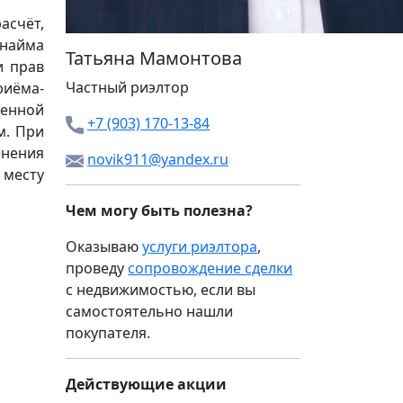
асчёт,
 найма
Татьяна Мамонтова
и прав
Частный риэлтор
риёма-
менной
+7 (903) 170-13-84
м. При
енения
novik911@yandex.ru
 месту
Чем могу быть полезна?
Оказываю
услуги риэлтора
,
проведу
сопровождение сделки
с недвижимостью, если вы
самостоятельно нашли
покупателя.
Действующие акции