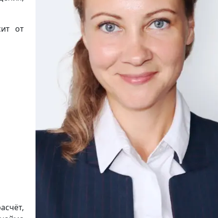
сит от
асчёт,