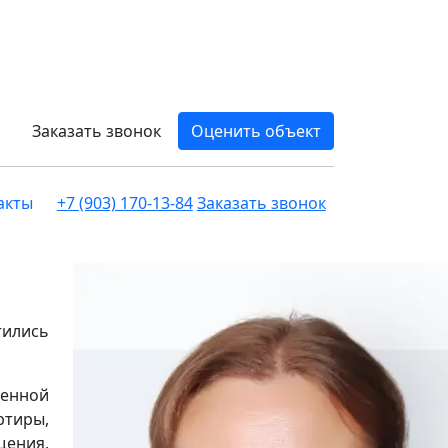
Заказать звонок
Оценить объект
акты
+7 (903) 170-13-84
Заказать звонок
тились
менной
ртиры,
щения,