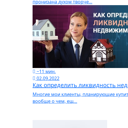
пронизана духом творче...
~11 мин.
02.09.2022
Как определить ликвидность не
Многие мои клиенты, планирующие купить 
вообще о чем, ещ...