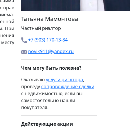
 найма
и прав
риёма-
Татьяна Мамонтова
менной
Частный риэлтор
м. При
енения
+7 (903) 170-13-84
 месту
novik911@yandex.ru
Чем могу быть полезна?
Оказываю
услуги риэлтора
,
проведу
сопровождение сделки
с недвижимостью, если вы
самостоятельно нашли
покупателя.
Действующие акции