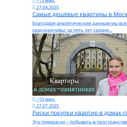
~13 мин.
27.04.2025
Самые дешёвые квартиры в Москв
Благодаря аналитическим данным мы все
красноречивы: за пять лет средня...
~10 мин.
27.07.2025
Риски покупки квартир в домах-
Это прекрасно – побывать в пространстве