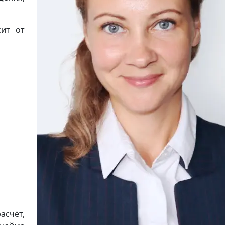
сит от
асчёт,