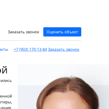
Заказать звонок
Оценить объект
акты
+7 (903) 170-13-84
Заказать звонок
ой
тились
менной
ртиры,
щения,