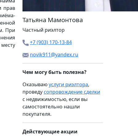
 найма
и прав
риёма-
Татьяна Мамонтова
менной
Частный риэлтор
м. При
енения
+7 (903) 170-13-84
 месту
novik911@yandex.ru
Чем могу быть полезна?
Оказываю
услуги риэлтора
,
проведу
сопровождение сделки
с недвижимостью, если вы
самостоятельно нашли
покупателя.
Действующие акции