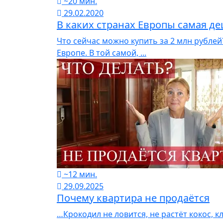
~20 мин.
29.02.2020
В каких странах Европы самая д
Что сейчас можно купить за 2 млн рубле
Европе. В той самой, ...
~12 мин.
29.09.2025
Почему квартира не продаётся
…Крокодил не ловится, не растёт кокос, к