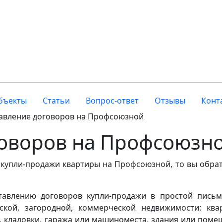
бъекты
Статьи
Вопрос-ответ
Отзывы
Конт
авление договоров на Профсоюзной
говоров на Профсоюзн
 купли-продажи квартиры на Профсоюзной, то вы обра
ставлению договоров купли-продажи в простой пись
кой, загородной, коммерческой недвижимости: ква
а, кладовки, гаража или машиноместа, здания или поме