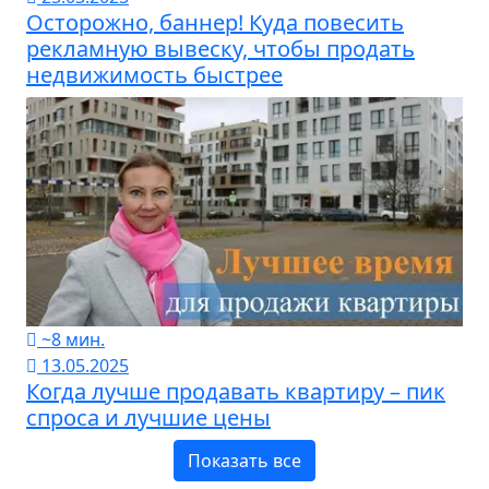
Осторожно, баннер! Куда повесить
рекламную вывеску, чтобы продать
недвижимость быстрее
~8 мин.
13.05.2025
Когда лучше продавать квартиру – пик
спроса и лучшие цены
Показать все