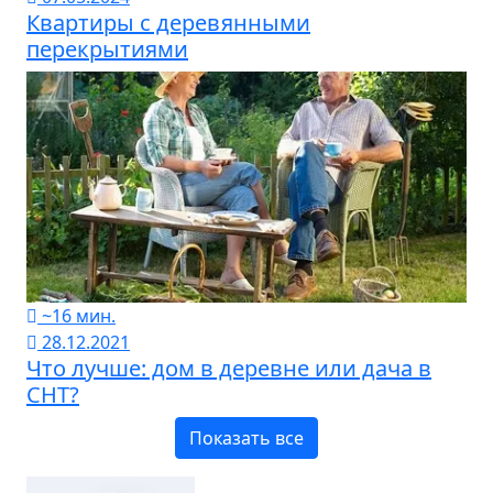
Квартиры с деревянными
перекрытиями
~16 мин.
28.12.2021
Что лучше: дом в деревне или дача в
СНТ?
Показать все