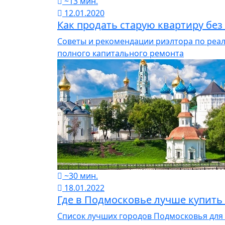
~13 мин.
12.01.2020
Как продать старую квартиру без
Советы и рекомендации риэлтора по реа
полного капитального ремонта
~30 мин.
18.01.2022
Где в Подмосковье лучше купить
Список лучших городов Подмосковья для