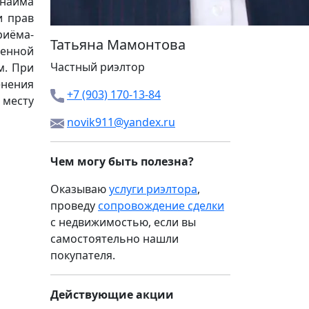
 найма
и прав
риёма-
Татьяна Мамонтова
менной
Частный риэлтор
м. При
енения
+7 (903) 170-13-84
 месту
novik911@yandex.ru
Чем могу быть полезна?
Оказываю
услуги риэлтора
,
проведу
сопровождение сделки
с недвижимостью, если вы
самостоятельно нашли
покупателя.
Действующие акции