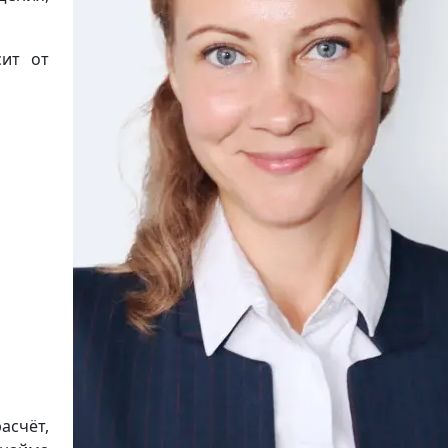
сит от
асчёт,