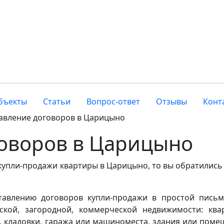
бъекты
Статьи
Вопрос-ответ
Отзывы
Конт
авление договоров в Царицыно
говоров в Царицыно
купли-продажи квартиры в Царицыно, то вы обратились
ставлению договоров купли-продажи в простой пись
кой, загородной, коммерческой недвижимости: ква
а, кладовки, гаража или машиноместа, здания или поме