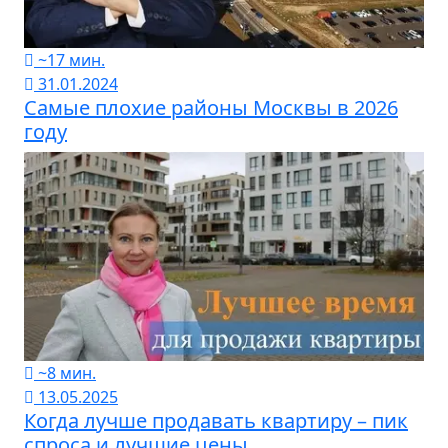
~17 мин.
31.01.2024
Самые плохие районы Москвы в 2026
году
~8 мин.
13.05.2025
Когда лучше продавать квартиру – пик
спроса и лучшие цены