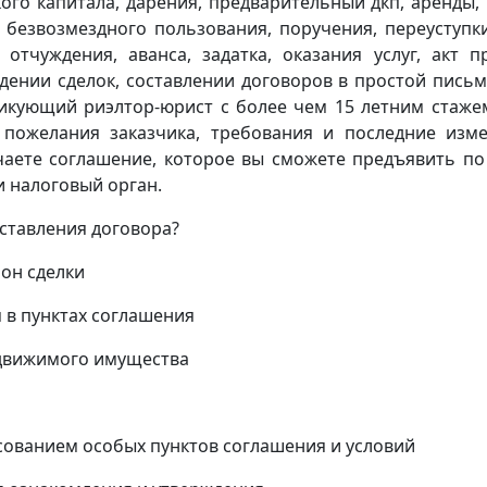
ого капитала, дарения, предварительный дкп, аренды,
 безвозмездного пользования, поручения, переуступк
 отчуждения, аванса, задатка, оказания услуг, акт п
дении сделок, составлении договоров в простой пись
икующий риэлтор-юрист с более чем 15 летним стаже
 пожелания заказчика, требования и последние изм
учаете соглашение, которое вы сможете предъявить по
 налоговый орган.
оставления договора?
он сделки
 в пунктах соглашения
едвижимого имущества
асованием особых пунктов соглашения и условий