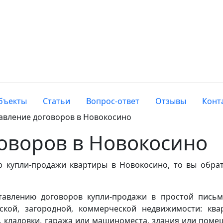
бъекты
Статьи
Вопрос-ответ
Отзывы
Конт
авление договоров в Новокосино
оворов в Новокосино
р купли-продажи квартиры в Новокосино, то вы обра
ставлению договоров купли-продажи в простой пись
кой, загородной, коммерческой недвижимости: ква
а, кладовки, гаража или машиноместа, здания или поме