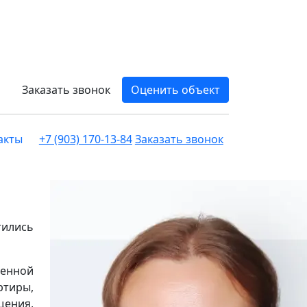
Заказать звонок
Оценить объект
акты
+7 (903) 170-13-84
Заказать звонок
тились
менной
ртиры,
щения,