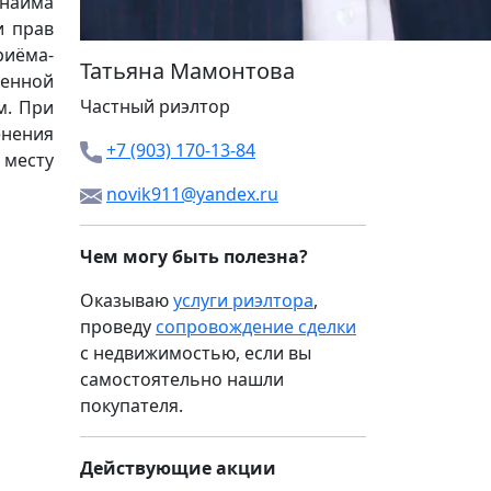
 найма
и прав
риёма-
Татьяна Мамонтова
менной
Частный риэлтор
м. При
енения
+7 (903) 170-13-84
 месту
novik911@yandex.ru
Чем могу быть полезна?
Оказываю
услуги риэлтора
,
проведу
сопровождение сделки
с недвижимостью, если вы
самостоятельно нашли
покупателя.
Действующие акции