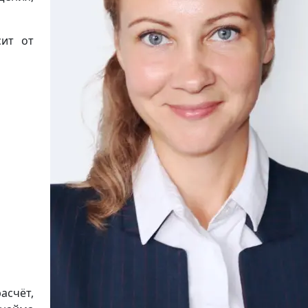
сит от
асчёт,