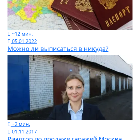
~12 мин.
05.01.2022
Можно ли выписаться в никуда?
~2 мин.
01.11.2017
Риэлтор по продаже гаражей Москва,