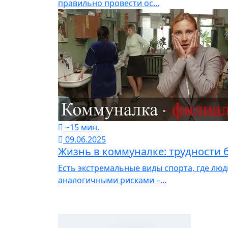
правильно провести ос...
~15 мин.
09.06.2025
Жизнь в коммуналке: трудности 
Есть экстремальные виды спорта, где лю
аналогичными рисками –...