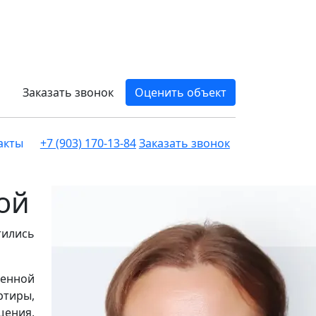
Заказать звонок
Оценить объект
акты
+7 (903) 170-13-84
Заказать звонок
ой
тились
менной
ртиры,
щения,