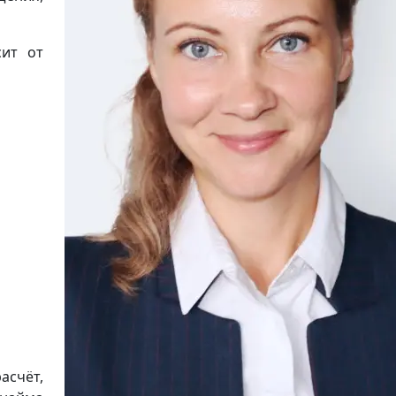
сит от
асчёт,