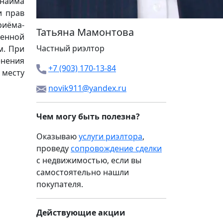
 найма
и прав
риёма-
Татьяна Мамонтова
менной
Частный риэлтор
м. При
енения
+7 (903) 170-13-84
 месту
novik911@yandex.ru
Чем могу быть полезна?
Оказываю
услуги риэлтора
,
проведу
сопровождение сделки
с недвижимостью, если вы
самостоятельно нашли
покупателя.
Действующие акции