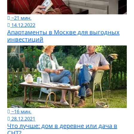
~21 мин.
14.12.2022
Апартаменты в Москве для выгодных
инвестиций
~16 мин.
28.12.2021
Что лучше: дом в деревне или дача в
СНТ?