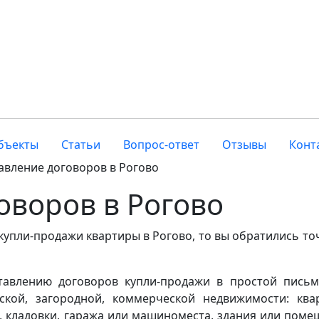
бъекты
Статьи
Вопрос-ответ
Отзывы
Конт
авление договоров в Рогово
оворов в Рогово
купли-продажи квартиры в Рогово, то вы обратились то
ставлению договоров купли-продажи в простой пись
кой, загородной, коммерческой недвижимости: ква
а, кладовки, гаража или машиноместа, здания или поме