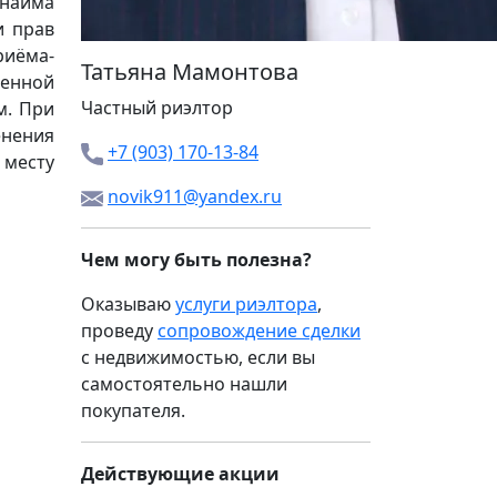
 найма
и прав
риёма-
Татьяна Мамонтова
менной
Частный риэлтор
м. При
енения
+7 (903) 170-13-84
 месту
novik911@yandex.ru
Чем могу быть полезна?
Оказываю
услуги риэлтора
,
проведу
сопровождение сделки
с недвижимостью, если вы
самостоятельно нашли
покупателя.
Действующие акции