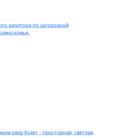
ого риэлтора по загородной
Подмосковье.
ном ряду будет – просторная, светлая,