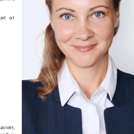
сит от
асчёт,