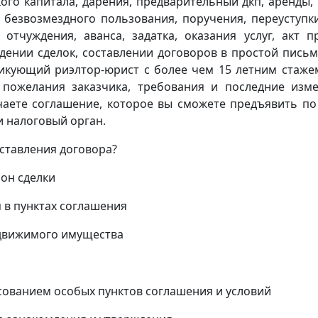
ого капитала, дарения, предварительный дкп, аренды,
 безвозмездного пользования, поручения, переуступк
 отчуждения, аванса, задатка, оказания услуг, акт п
дении сделок, составлении договоров в простой пись
икующий риэлтор-юрист с более чем 15 летним стаже
 пожелания заказчика, требования и последние изм
учаете соглашение, которое вы сможете предъявить по
 налоговый орган.
оставления договора?
он сделки
 в пунктах соглашения
едвижимого имущества
асованием особых пунктов соглашения и условий