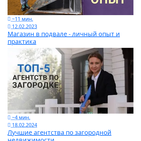
~11 мин.
12.02.2023
Магазин в подвале - личный опыт и
практика
~4 мин.
18.02.2024
Лучшие агентства по загородной
недвижимости