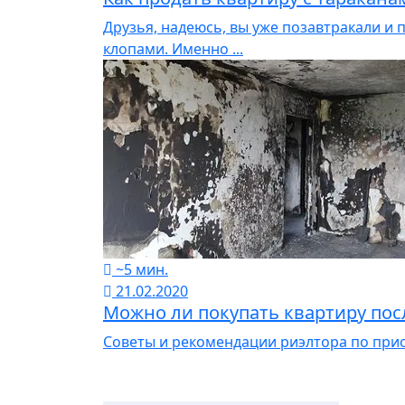
Друзья, надеюсь, вы уже позавтракали и п
клопами. Именно ...
~5 мин.
21.02.2020
Можно ли покупать квартиру пос
Советы и рекомендации риэлтора по при