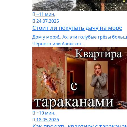
~11 мин.
24.07.2025
Стоит ли покупать дачу на море
Дом у моря!.. Ах, эти голубые грёзы боль
Чёрного или Азовског...
~10 мин.
18.05.2026
Как продать квартиру с таракана