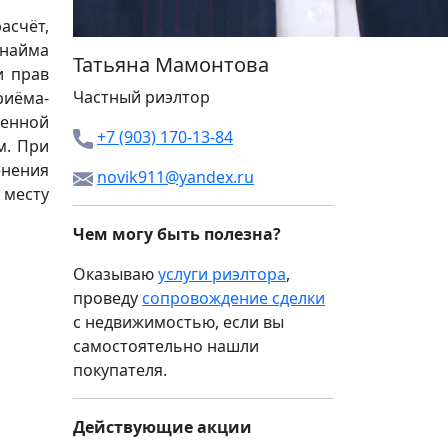
асчёт,
 найма
Татьяна Мамонтова
и прав
Частный риэлтор
риёма-
менной
+7 (903) 170-13-84
м. При
енения
novik911@yandex.ru
 месту
Чем могу быть полезна?
Оказываю
услуги риэлтора
,
проведу
сопровождение сделки
с недвижимостью, если вы
самостоятельно нашли
покупателя.
Действующие акции