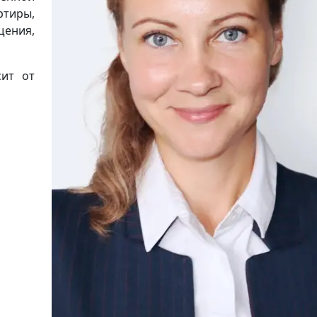
ртиры,
щения,
сит от