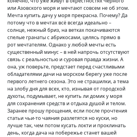
конечно, что уже живут в окрестностях Чёрного
или Азовского моря и мечтают совсем не об этом.
Мечта купить дачу у моря прекрасна. Почему? Да
потому что в мечтах всё всегда идеально –
солнце, нежный бриз, на ветках покачиваются
спелые гранаты с абрикосами, целясь прямо в
рот мечтателям. Однако у любой мечты есть
существенный минус – в ней напрочь отсутствуют
связь с реальностью и суровая правда жизни. А
она, уж поверьте, предстает перед счастливыми
обладателями дачи на морском берегу уже после
первого летнего сезона. Это не страшилки, а тема
на злобу дня для всех, кто, изнывая от городской
духоты, подумывает, не купить ли домик у моря
для сохранения средств и отдыха душой и телом.
Заранее прошу прощения, если после прочтения
статьи чьи-то чаяния разлетятся но куски, но
лучше так, чем потом кусать локти и проклинать
день, когда дача на побережье станет вашей