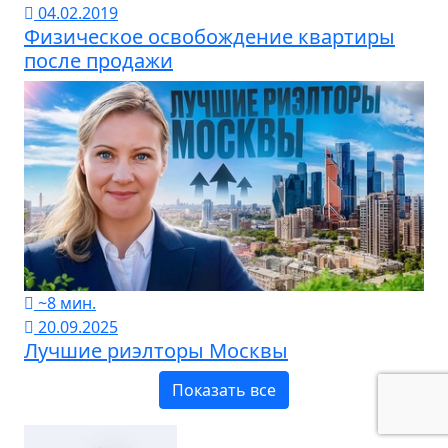
04.02.2019
Физическое освобождение квартиры
после продажи
~8 мин.
20.09.2025
Лучшие риэлторы Москвы
Показать все