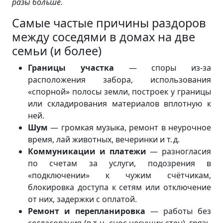
разы больше.
Самые частые причины раздоров
между соседями в домах на две
семьи (и более)
Границы участка
— споры из‑за
расположения забора, использования
«спорной» полосы земли, построек у границы
или складирования материалов вплотную к
ней.
Шум
— громкая музыка, ремонт в неурочное
время, лай животных, вечеринки и т. д.
Коммуникации и платежи
— разногласия
по счетам за услуги, подозрения в
«подключении» к чужим счётчикам,
блокировка доступа к сетям или отключение
от них, задержки с оплатой.
Ремонт и перепланировка
— работы без
согласования (в т. ч. снос несущих стен), грязь