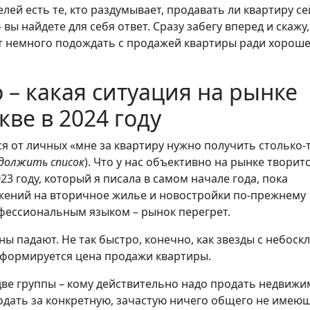
лей есть те, кто раздумывает, продавать ли квартиру се
 вы найдете для себя ответ. Сразу забегу вперед и скажу,
ит немного подождать с продажей квартиры ради хорош
 – какая ситуация на рынке
ве в 2024 году
 от личных «мне за квартиру нужно получить столько-
должить список
). Что у нас объективно на рынке творитс
3 году, который я писала в самом начале года, пока
ожений на вторичное жилье и новостройки по-прежнему
фессиональным языком – рынок перегрет.
ы падают. Не так быстро, конечно, как звезды с небоскл
к формируется цена продажи квартиры.
ве группы – кому действительно надо продать недвижи
родать за конкретную, зачастую ничего общего не имею