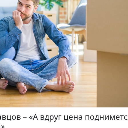
цов – «А вдруг цена поднимется
.»