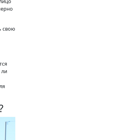
алицо
мерно
ь свою
тся
 ли
ля
?