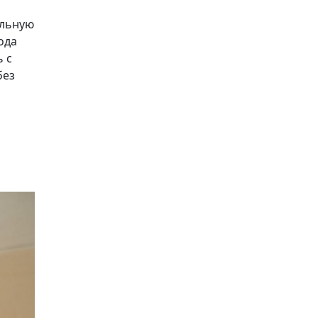
ельную
ода
ь с
без