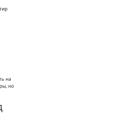
тир
ть на
ры, но
д