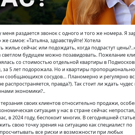
 меня раздается звонок с одного и того же номера. Я з
о же самое: «Татьяна, здравствуйте! Хотела
ь жилье сейчас или подождать, когда подрастут цены?..
 светлом будущем можно позавидовать. Пожелание кл
нялась со стоимостью отдельной квартиры в Подмосков
я, за 5 лет подорожала. Но и квартиры пропорционально
кон сообщающихся сосудов… Планомерно и регулярно вс
не распространяется, правда?). Так стоит ли ждать чудес
онами экономики?..
 терзания своих клиентов относительно продажи, особ
кономическая ситуация у нас в стране сейчас непростая,
ас, в 2024 году, беспокоит многих. В сегодняшней стать
ть свою точку зрения на ситуацию как специалист по
 просчитывать все риски и возможности при любых