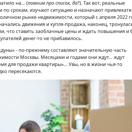
ватило на… (
помним про список, да
?). Так вот, реальные
ли по срокам, изучают ситуацию и назначают привлекат
толичном рынке недвижимости, который с апреля 2022 г
 начались движения и купля-продажа, наконец, тронулас
и, что ставить заоблачные цены и ждать повышения и 
купателей денег-то не прибавилось.
ждуны» - по-прежнему составляют значительную часть
имости Москвы. Месяцами и годами они ждут… ждут
емя для продажи квартиры»… Увы, но в жизни чья-то
дко пересекаются.