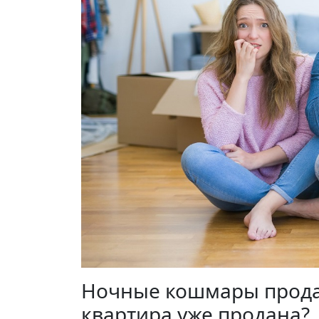
Ночные кошмары продав
квартира уже продана?.