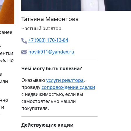
Татьяна Мамонтова
Частный риэлтор
аранее
+7 (903) 170-13-84
»
novik911@yandex.ru
иентки
ье. Но
Чем могу быть полезна?
е
Оказываю
услуги риэлтора
,
 или
проведу
сопровождение сделки
с недвижимостью, если вы
енно
самостоятельно нашли
 и
покупателя.
е
Действующие акции