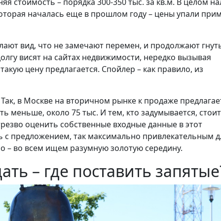
дняя стоимость – порядка 300-350 тыс. за кв.м. В целом н
которая началась еще в прошлом году – цены упали при
ают вид, что не замечают перемен, и продолжают гнут
олгу висят на сайтах недвижимости, нередко вызывая
такую цену предлагается. Спойлер – как правило, из
Так, в Москве на вторичном рынке к продаже предлагае
ть меньше, около 75 тыс. И тем, кто задумывается, стоит
трезво оценить собственные входные данные в этот
ь с предложением, так максимально привлекательным д
чно – во всем ищем разумную золотую середину.
ать – где поставить запятые