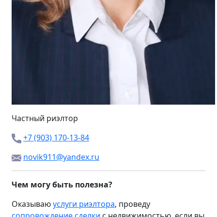
Частный риэлтор
+7 (903) 170-13-84
novik911@yandex.ru
Чем могу быть полезна?
Оказываю
услуги риэлтора
, проведу
сопровождение сделки
с недвижимостью, если вы