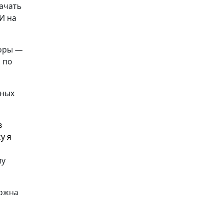
начать
И на
торы —
 по
тных
в
у я
му
ожна