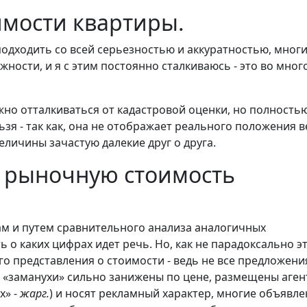
имости квартиры.
одходить со всей серьезностью и аккуратностью, мног
ности, и я с этим постоянно сталкиваюсь - это во мног
жно отталкиваться от кадастровой оценки, но полность
зя - так как, она не отображает реального положения в
еличины зачастую далекие друг о друга.
ю рыночную стоимость
м и путем сравнительного анализа аналогичных
о каких цифрах идет речь. Но, как не парадоксально э
го представления о стоимости - ведь не все предложени
- «заманухи» сильно занижены по цене, размещены аге
ах»
-
жарг.
)
и носят рекламный характер, многие объявле