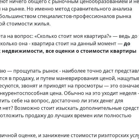
еют ничего общего с рыночным ценообразованием и н
на рынке. Но именно метод сравнительного анализа
 большинством специалистов-профессионалов рынка
ой стоимости жилья.
та на вопрос: «Сколько стоит моя квартира?» — ведь до
сколько она - квартира стоит на данный момент —
до
к недвижимости, все оценки о стоимости квартиры
ваю — прощупать рынок - наиболее точно даст представ
ется в продажу, и путем маневрирования ценой, нащупы
суются, звонят и приходят на просмотры — это означае
нкурентоспособная цена. Обычно на это уходит неделя
тить себе на вопрос, достаточно ли этих денег для
и нет? Возможно стоит изыскать дополнительные средс
е отложить продажу до лучших времен или полностью
вичной оценке, и занижение стоимости риэлторских усл