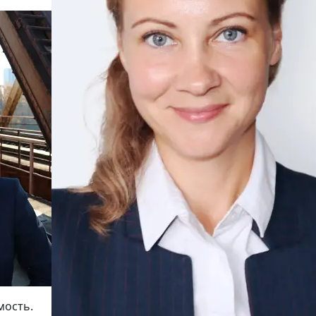
мость.