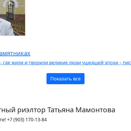
памятниках
, где жили и творили великие люди ушедшей эпохи – пис
Показать все
тный риэлтор Татьяна Мамонтова
те!
+7 (903) 170-13-84