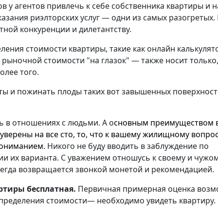
в у агентов привлечь к себе собственника квартиры и 
азания риэлторских услуг — одни из самых разогретых. 
стной конкуренции и дилетантству.
ления стоимости квартиры, такие как онлайн калькуля
 рыночной стоимости "на глазок" — также носит только,
олее того.
аты и пожинать плоды таких вот завышенных поверхнос
ь в отношениях с людьми. А о
сновным преимуществом 
 уверены на все сто, то, что к вашему жилищному вопрос
пониманием.
Никого не буду вводить в заблуждение по
и их варианта. С уважением отношусь к своему и чужо
всегда возвращается звонкой монетой и рекомендацией.
артиры бесплатная.
Первичная примерная оценка возм
 определения стоимости— необходимо увидеть квартиру.